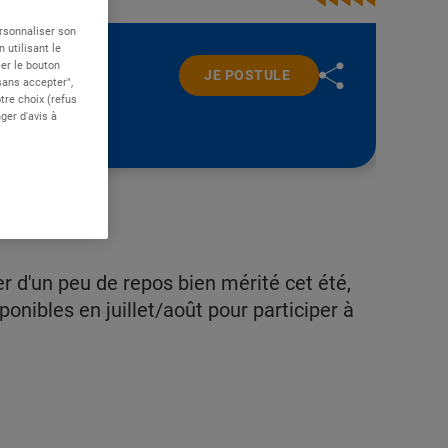
ersonnaliser son
 utilisant le
er le bouton
JE POSTULE
 sans accepter",
re choix (refus
ger d'avis à
r d'un peu de repos bien mérité cet été,
nibles en juillet/août pour participer à