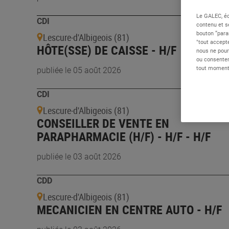
Le GALEC, éd
CDI
contenu et s
bouton “para
Lescure-d'Albigeois (81)
"tout accepte
HÔTE(SSE) DE CAISSE - H/F
nous ne pour
ou consentem
tout moment 
publiée le 05 août 2026
CDI
Lescure-d'Albigeois (81)
CONSEILLER DE VENTE EN
PARAPHARMACIE (H/F) - H/F - H/F
publiée le 03 août 2026
CDD
Lescure-d'Albigeois (81)
MECANICIEN EN CENTRE AUTO - H/F