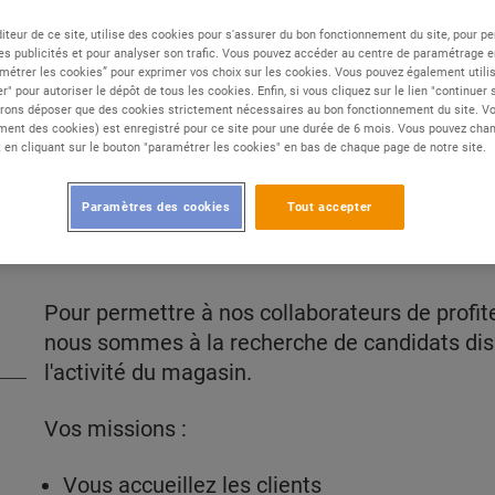
iteur de ce site, utilise des cookies pour s'assurer du bon fonctionnement du site, pour p
es publicités et pour analyser son trafic. Vous pouvez accéder au centre de paramétrage en
Type de contrat :
CDD
métrer les cookies” pour exprimer vos choix sur les cookies. Vous pouvez également utilis
r" pour autoriser le dépôt de tous les cookies. Enfin, si vous cliquez sur le lien "continuer
Expérience :
Aucune expérience
rons déposer que des cookies strictement nécessaires au bon fonctionnement du site. Vot
ent des cookies) est enregistré pour ce site pour une durée de 6 mois. Vous pouvez chan
Études :
Non diplômé
en cliquant sur le bouton "paramétrer les cookies" en bas de chaque page de notre site.
Paramètres des cookies
Tout accepter
DESCRIPTION
Pour permettre à nos collaborateurs de profite
nous sommes à la recherche de candidats dispo
l'activité du magasin.
Vos missions :
Vous accueillez les clients