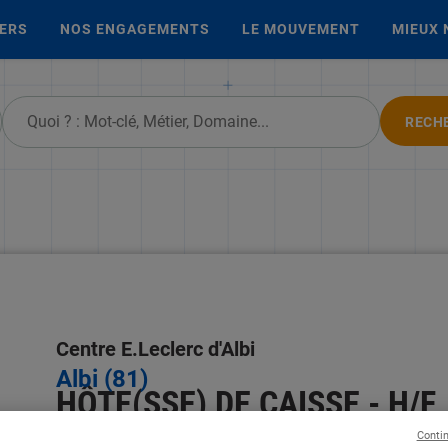
IERS
NOS ENGAGEMENTS
LE MOUVEMENT
MIEUX 
RECH
Centre E.Leclerc d'Albi
Albi (81)
HÔTE(SSE) DE CAISSE - H/F
publiée le 05 août 2026
Conti