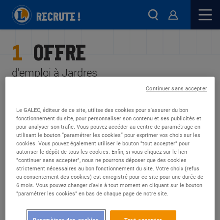
1
OFFRE
d'emploi à Jardres
Continuer sans accepter
FILTRES
ALERTES
Le GALEC, éditeur de ce site, utilise des cookies pour s'assurer du bon
fonctionnement du site, pour personnaliser son contenu et ses publicités et
Rayon de recherche
pour analyser son trafic. Vous pouvez accéder au centre de paramétrage en
utilisant le bouton “paramétrer les cookies” pour exprimer vos choix sur les
cookies. Vous pouvez également utiliser le bouton "tout accepter" pour
autoriser le dépôt de tous les cookies. Enfin, si vous cliquez sur le lien
"continuer sans accepter", nous ne pourrons déposer que des cookies
CDD
strictement nécessaires au bon fonctionnement du site. Votre choix (refus
ou consentement des cookies) est enregistré pour ce site pour une durée de
Jardres (86)
6 mois. Vous pouvez changer d'avis à tout moment en cliquant sur le bouton
VENDEUR TECHNIQUE MULTIMEDIA
"paramétrer les cookies" en bas de chaque page de notre site.
ELECTROMENAGER - H/F