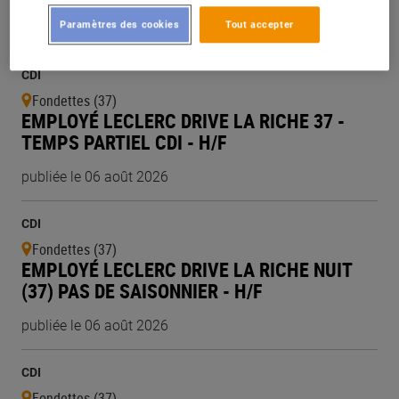
LES DERNIÈRES OFFRES
Paramètres des cookies
Tout accepter
CDI
Fondettes (37)
EMPLOYÉ LECLERC DRIVE LA RICHE 37 -
TEMPS PARTIEL CDI - H/F
publiée le 06 août 2026
CDI
Fondettes (37)
EMPLOYÉ LECLERC DRIVE LA RICHE NUIT
(37) PAS DE SAISONNIER - H/F
publiée le 06 août 2026
CDI
Fondettes (37)