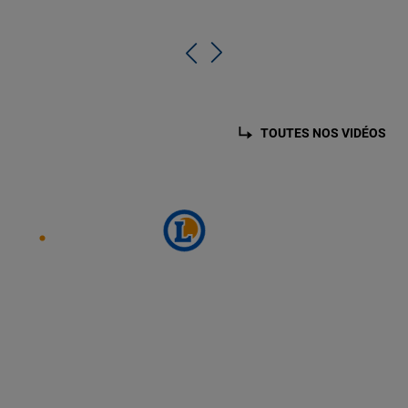
TOUTES NOS VIDÉOS
SUIVEZ E.LECLERC SUR
PARCOURIR NOS OFFRES
PLAN DU SITE
MENTIONS LÉGALES