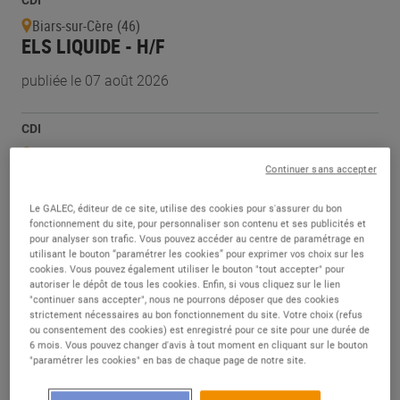
CDI
Biars-sur-Cère (46)
ELS LIQUIDE - H/F
publiée le 07 août 2026
CDI
Biars-sur-Cère (46)
RESPONSABLE EPICERIE-DPH - H/F
Continuer sans accepter
publiée le 07 août 2026
Le GALEC, éditeur de ce site, utilise des cookies pour s'assurer du bon
fonctionnement du site, pour personnaliser son contenu et ses publicités et
pour analyser son trafic. Vous pouvez accéder au centre de paramétrage en
utilisant le bouton “paramétrer les cookies” pour exprimer vos choix sur les
CDI
cookies. Vous pouvez également utiliser le bouton "tout accepter" pour
Biars-sur-Cère (46)
autoriser le dépôt de tous les cookies. Enfin, si vous cliquez sur le lien
MANAGER DE RAYON - H/F
"continuer sans accepter", nous ne pourrons déposer que des cookies
strictement nécessaires au bon fonctionnement du site. Votre choix (refus
ou consentement des cookies) est enregistré pour ce site pour une durée de
publiée le 07 août 2026
6 mois. Vous pouvez changer d'avis à tout moment en cliquant sur le bouton
"paramétrer les cookies" en bas de chaque page de notre site.
CDI