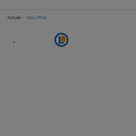
›
Accueil
Nos offres
SUIVEZ E.LECLERC SUR
PARCOURIR NOS OFFRES
PLAN DU SITE
MENTIONS LÉGALES
CHARTE DES DONNÉES PERSONNELLES
GESTION DES DONNÉES PERSONNELLES
COOKIES
PARAMÈTRES DES COOKIES
ACCESSIBILITÉ : PARTIELLEMENT CONFORME