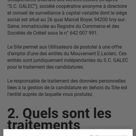
“S.C. GALEC”), société coopérative anonyme à directoire
et conseil de surveillance à capital variable dont le siège
social est situé au 26 quai Marcel Boyer, 94200 Ivry-sur-
Seine, immatriculée au Registre du Commerce et des
Sociétés de Créteil sous le n° 642 007 991.
Le Site permet aux Utilisateurs de postuler à une offre
d’emploi d’une des entités du Mouvement E.Leclerc. Ces
entités sont juridiquement indépendantes du S.C. GALEC
pour le traitement des candidatures.
Le responsable de traitement des données personnelles
liées à la gestion de la candidature en dehors du Site est
l’entité auprès de laquelle vous postulez.
2. Quels sont les
traitements