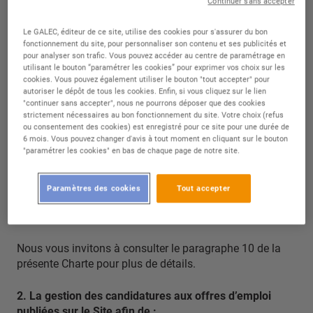
réalisés ?
Continuer sans accepter
Le GALEC, éditeur de ce site, utilise des cookies pour s'assurer du bon
fonctionnement du site, pour personnaliser son contenu et ses publicités et
1. Le dépôt et la lecture de cookies au cours de votre
pour analyser son trafic. Vous pouvez accéder au centre de paramétrage en
navigation sur le Site afin de :
utilisant le bouton “paramétrer les cookies” pour exprimer vos choix sur les
cookies. Vous pouvez également utiliser le bouton "tout accepter" pour
autoriser le dépôt de tous les cookies. Enfin, si vous cliquez sur le lien
Assurer le fonctionnement du Site sur la base de
"continuer sans accepter", nous ne pourrons déposer que des cookies
l’intérêt légitime de la S.C. GALEC afin de vous
strictement nécessaires au bon fonctionnement du site. Votre choix (refus
permettre de bénéficier des fonctionnalités du Site ;
ou consentement des cookies) est enregistré pour ce site pour une durée de
Mesurer l’audience du Site et établir des statistiques
6 mois. Vous pouvez changer d'avis à tout moment en cliquant sur le bouton
"paramétrer les cookies" en bas de chaque page de notre site.
anonymes de visite sur la base de l’intérêt légitime de
la S.C. GALEC ;
Assurer l’interactivité du Site avec les réseaux sociaux
Paramètres des cookies
Tout accepter
sur la base de votre consentement, que vous pouvez
retirer à tout moment.
Nous vous invitons à consulter le paragraphe 10 de la
présente Charte pour plus de détails.
2. La gestion des candidatures aux offres d’emploi
publiées sur le Site afin de :