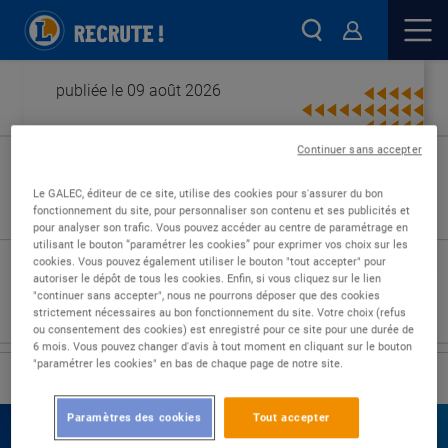
publiée le 09 août 2026
Continuer sans accepter
Type de contrat :
Le GALEC, éditeur de ce site, utilise des cookies pour s'assurer du bon
fonctionnement du site, pour personnaliser son contenu et ses publicités et
Expérience :
pour analyser son trafic. Vous pouvez accéder au centre de paramétrage en
Études :
utilisant le bouton “paramétrer les cookies” pour exprimer vos choix sur les
cookies. Vous pouvez également utiliser le bouton "tout accepter" pour
autoriser le dépôt de tous les cookies. Enfin, si vous cliquez sur le lien
"continuer sans accepter", nous ne pourrons déposer que des cookies
strictement nécessaires au bon fonctionnement du site. Votre choix (refus
ou consentement des cookies) est enregistré pour ce site pour une durée de
6 mois. Vous pouvez changer d'avis à tout moment en cliquant sur le bouton
"paramétrer les cookies" en bas de chaque page de notre site.
›
Accueil
Nos offres
Paramètres des cookies
Tout accepter