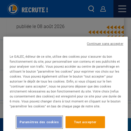
publiée le 08 août 2026
Continuer sans accepter
Type de contrat :
Le GALEC, éditeur de ce site, utilise des cookies pour s'assurer du bon
fonctionnement du site, pour personnaliser son contenu et ses publicités et
Expérience :
pour analyser son trafic. Vous pouvez accéder au centre de paramétrage en
Études :
utilisant le bouton “paramétrer les cookies” pour exprimer vos choix sur les
cookies. Vous pouvez également utiliser le bouton "tout accepter" pour
autoriser le dépôt de tous les cookies. Enfin, si vous cliquez sur le lien
"continuer sans accepter", nous ne pourrons déposer que des cookies
strictement nécessaires au bon fonctionnement du site. Votre choix (refus
ou consentement des cookies) est enregistré pour ce site pour une durée de
6 mois. Vous pouvez changer d'avis à tout moment en cliquant sur le bouton
"paramétrer les cookies" en bas de chaque page de notre site.
›
Accueil
Nos offres
Paramètres des cookies
Tout accepter