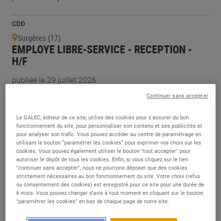
CDD
Surgères (17)
EMPLOYE LIBRE-SERVICE - RECEPTION -
H/F
publiée le 29 juillet 2026
Continuer sans accepter
CDD
Le GALEC, éditeur de ce site, utilise des cookies pour s'assurer du bon
Surgères (17)
fonctionnement du site, pour personnaliser son contenu et ses publicités et
EMPLOYE LIBRE-SERVICE - H/F
pour analyser son trafic. Vous pouvez accéder au centre de paramétrage en
utilisant le bouton “paramétrer les cookies” pour exprimer vos choix sur les
publiée le 29 juillet 2026
cookies. Vous pouvez également utiliser le bouton "tout accepter" pour
autoriser le dépôt de tous les cookies. Enfin, si vous cliquez sur le lien
"continuer sans accepter", nous ne pourrons déposer que des cookies
strictement nécessaires au bon fonctionnement du site. Votre choix (refus
CDI
ou consentement des cookies) est enregistré pour ce site pour une durée de
Châteaubriant (44)
6 mois. Vous pouvez changer d'avis à tout moment en cliquant sur le bouton
EMPLOYE(E) COMMERCIAL(E) RAYON
"paramétrer les cookies" en bas de chaque page de notre site.
CHARCUTERIE LIBRE SERVICE - H/F