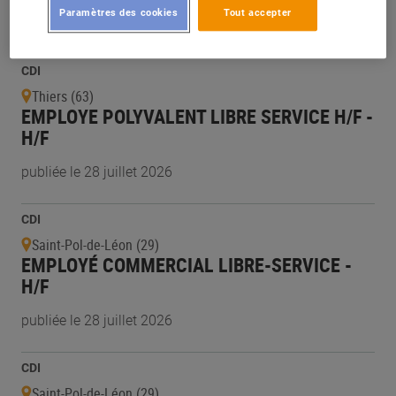
Paramètres des cookies
Tout accepter
publiée le 29 juillet 2026
CDI
Thiers (63)
EMPLOYE POLYVALENT LIBRE SERVICE H/F -
H/F
publiée le 28 juillet 2026
CDI
Saint-Pol-de-Léon (29)
EMPLOYÉ COMMERCIAL LIBRE-SERVICE -
H/F
publiée le 28 juillet 2026
CDI
Saint-Pol-de-Léon (29)