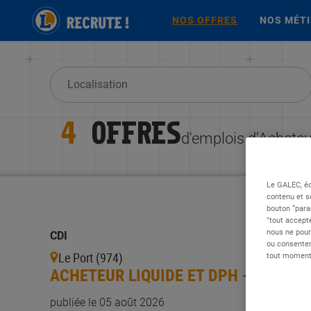
NOS OFFRES
NOS MÉT
4
OFFRES
d'emplois d'Acheteu
Le GALEC, éd
contenu et s
bouton “para
"tout accepte
nous ne pour
CDI
ou consentem
Le Port (974)
tout moment 
ACHETEUR LIQUIDE ET DPH - H/F
publiée le 05 août 2026