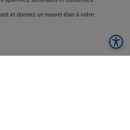
ant et donnez un nouvel élan à votre
ou gestion.
s outils de gestion.
tion dans l'offre produits.
 fournisseurs.
ction et sens du service.