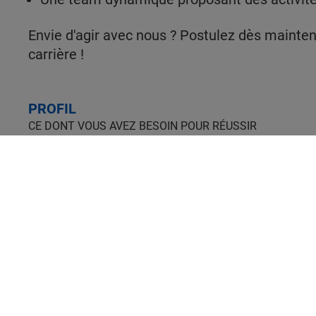
Envie d'agir avec nous ? Postulez dès mainten
carrière !
PROFIL
CE DONT VOUS AVEZ BESOIN POUR RÉUSSIR
Formation supérieure en commerce, achats 
Maîtrise des techniques de négociation et de
Capacité d'analyse, d'anticipation et d'innova
Connaissances juridiques liées aux contrats
Rigueur, organisation, écoute, force de convi
MIEUX NOUS CONNAITRE