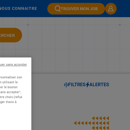
NOUS CONNAITRE
TROUVER MON JOB
ERCHER
nuer sans accepter
ersonnaliser son
 utilisant le
FILTRES
ALERTES
er le bouton
 sans accepter",
re choix (refus
ger d'avis à
 H/F