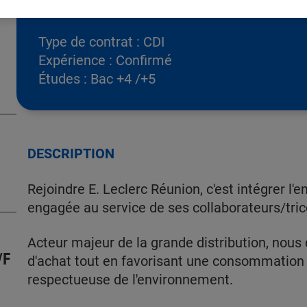
Type de contrat :
CDI
Expérience :
Confirmé
Études :
Bac +4 /+5
DESCRIPTION
Rejoindre E. Leclerc Réunion, c'est intégrer l
engagée au service de ses collaborateurs/trice
Acteur majeur de la grande distribution, nous
/F
d'achat tout en favorisant une consommation 
respectueuse de l'environnement.