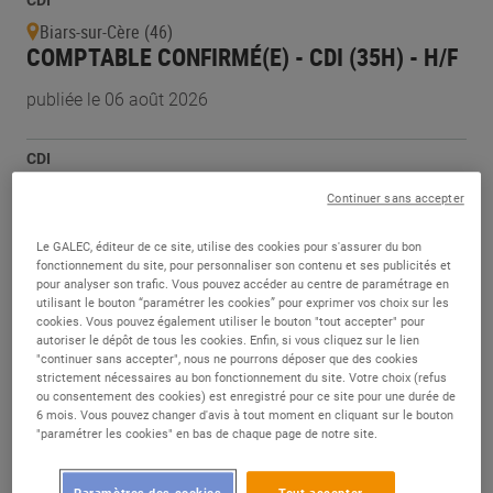
CDI
Biars-sur-Cère (46)
COMPTABLE CONFIRMÉ(E) - CDI (35H) - H/F
publiée le 06 août 2026
CDI
Colombes (92)
Continuer sans accepter
EMPLOYÉ ADMINISTRATIF / COMPTABILITÉ
- H/F
Le GALEC, éditeur de ce site, utilise des cookies pour s'assurer du bon
fonctionnement du site, pour personnaliser son contenu et ses publicités et
publiée le 05 août 2026
pour analyser son trafic. Vous pouvez accéder au centre de paramétrage en
utilisant le bouton “paramétrer les cookies” pour exprimer vos choix sur les
cookies. Vous pouvez également utiliser le bouton "tout accepter" pour
autoriser le dépôt de tous les cookies. Enfin, si vous cliquez sur le lien
CDD
"continuer sans accepter", nous ne pourrons déposer que des cookies
Saint-Paul-lès-Romans (26)
strictement nécessaires au bon fonctionnement du site. Votre choix (refus
SECRETAIRE COMMERCIAL(E) - COMPTABLE
ou consentement des cookies) est enregistré pour ce site pour une durée de
6 mois. Vous pouvez changer d'avis à tout moment en cliquant sur le bouton
FOURNISSEURS - H/F
"paramétrer les cookies" en bas de chaque page de notre site.
publiée le 04 août 2026
Paramètres des cookies
Tout accepter