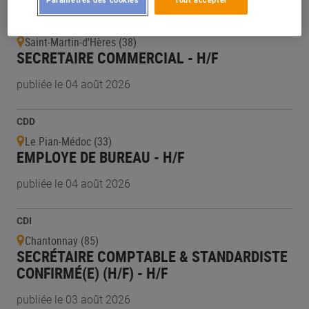
CDD
Saint-Martin-d'Hères (38)
SECRETAIRE COMMERCIAL - H/F
publiée le 04 août 2026
CDD
Le Pian-Médoc (33)
EMPLOYE DE BUREAU - H/F
publiée le 04 août 2026
CDI
Chantonnay (85)
SECRÉTAIRE COMPTABLE & STANDARDISTE
CONFIRMÉ(E) (H/F) - H/F
publiée le 03 août 2026