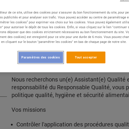
iteur de ce site, utilise des cookies pour s'assurer du bon fonctionnement du site, pour p
Type de contrat :
CDI
es publicités et pour analyser son trafic. Vous pouvez accéder au centre de paramétrage en
métrer les cookies” pour exprimer vos choix sur les cookies. Vous pouvez également utilis
Expérience :
Confirmé
r" pour autoriser le dépôt de tous les cookies. Enfin, si vous cliquez sur le lien "continuer
Études :
Bac +2 /+3
rons déposer que des cookies strictement nécessaires au bon fonctionnement du site. Vot
ent des cookies) est enregistré pour ce site pour une durée de 6 mois. Vous pouvez chan
en cliquant sur le bouton "paramétrer les cookies" en bas de chaque page de notre site.
Paramètres des cookies
Tout accepter
DESCRIPTION
Nous recherchons un(e) Assistant(e) Qualité e
responsabilité du Responsable Qualité, vous p
politique qualité, hygiène et sécurité aliment
Vos missions
Contrôler l'application des procédures qualit