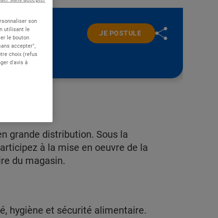
ersonnaliser son
 utilisant le
JE POSTULE
er le bouton
 sans accepter",
re choix (refus
ger d'avis à
n grande distribution. Sous la
articipez à la mise en oeuvre de la
aire du magasin.
é, hygiène et sécurité alimentaire.