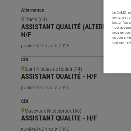
Alternance
Le GALEC, éd
contenu et s
Thiers (63)
bouton “para
ASSISTANT QUALITÉ (ALTERNANCE) -
"tout accepte
H/F
nous ne pour
ou consentem
tout moment 
publiée le 05 août 2026
CDI
Saint-Nicolas-de-Redon (44)
ASSISTANT QUALITÉ - H/F
publiée le 04 août 2026
CDI
Masevaux-Niederbruck (68)
ASSISTANT QUALITE - H/F
publiée le 04 août 2026