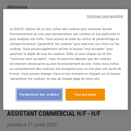
Alternance
Cernay (68)
Continuer sans accepter
APPRENTI BTS MCO - CHARCUTERIE COUPE
- H/F
Le GALEC, éditeur de ce site, utilise des cookies pour s'assurer du bon
fonctionnement du site, pour personnaliser son contenu et ses publicités et
pour analyser son trafic. Vous pouvez accéder au centre de paramétrage en
publiée le 06 août 2026
utilisant le bouton “paramétrer les cookies” pour exprimer vos choix sur les
cookies. Vous pouvez également utiliser le bouton "tout accepter" pour
autoriser le dépôt de tous les cookies. Enfin, si vous cliquez sur le lien
Alternance
"continuer sans accepter", nous ne pourrons déposer que des cookies
Cernay (68)
strictement nécessaires au bon fonctionnement du site. Votre choix (refus
ou consentement des cookies) est enregistré pour ce site pour une durée de
APPRENTI BTS MCO - LIQUIDE - H/F
6 mois. Vous pouvez changer d'avis à tout moment en cliquant sur le bouton
"paramétrer les cookies" en bas de chaque page de notre site.
publiée le 04 août 2026
Paramètres des cookies
Tout accepter
CDD
Tilloy-lès-Mofflaines (62)
ASSISTANT COMMERCIAL H/F - H/F
publiée le 31 juillet 2026