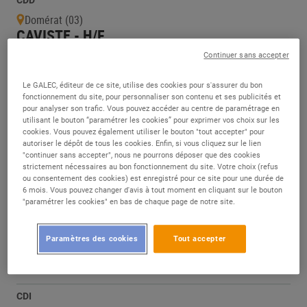
CDD
Domérat (03)
CAVISTE - H/F
Continuer sans accepter
publiée le 04 août 2026
Le GALEC, éditeur de ce site, utilise des cookies pour s'assurer du bon
fonctionnement du site, pour personnaliser son contenu et ses publicités et
CDI
pour analyser son trafic. Vous pouvez accéder au centre de paramétrage en
Léognan (33)
utilisant le bouton “paramétrer les cookies” pour exprimer vos choix sur les
CAVISTE - H/F - H/F
cookies. Vous pouvez également utiliser le bouton "tout accepter" pour
autoriser le dépôt de tous les cookies. Enfin, si vous cliquez sur le lien
"continuer sans accepter", nous ne pourrons déposer que des cookies
publiée le 03 août 2026
strictement nécessaires au bon fonctionnement du site. Votre choix (refus
ou consentement des cookies) est enregistré pour ce site pour une durée de
6 mois. Vous pouvez changer d'avis à tout moment en cliquant sur le bouton
CDI
"paramétrer les cookies" en bas de chaque page de notre site.
Saint-Orens-de-Gameville (31)
CAVISTE - H/F
Paramètres des cookies
Tout accepter
publiée le 27 juillet 2026
CDI