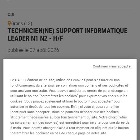
CDI
Grans (13)
TECHNICIEN(NE) SUPPORT INFORMATIQUE
LEADER N1 N2 - H/F
publiée le 07 août 2026
Continuer sans accepter
CDI
Ivry-sur-Seine (94)
Le GALEC, éditeur de ce site, utilise des cookies pour s'assurer du bon
LEADER PRODUIT BIG DATA - GT SOLUTIONS
fonctionnement du site, pour personnaliser son contenu et ses publicités et
CLIENT - H/F
pour analyser son trafic. Vous pouvez accéder au centre de paramétrage en
utilisant le bouton “paramétrer les cookies” pour exprimer vos choix sur les
cookies. Vous pouvez également utiliser le bouton "tout accepter" pour
publiée le 07 août 2026
autoriser le dépôt de tous les cookies. Enfin, si vous cliquez sur le lien
"continuer sans accepter", nous ne pourrons déposer que des cookies
strictement nécessaires au bon fonctionnement du site. Votre choix (refus
Alternance
ou consentement des cookies) est enregistré pour ce site pour une durée de
Caudry (59)
6 mois. Vous pouvez changer d'avis à tout moment en cliquant sur le bouton
"paramétrer les cookies" en bas de chaque page de notre site.
ALTERNANCE - TECHNICIEN(NE)