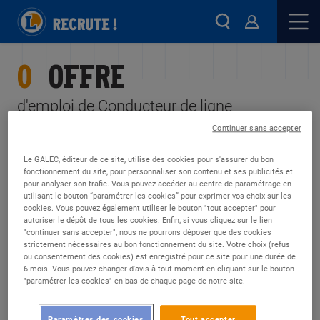
0
OFFRE
d'emploi de Conducteur de ligne
Continuer sans accepter
FILTRES
ALERTES
Le GALEC, éditeur de ce site, utilise des cookies pour s'assurer du bon
fonctionnement du site, pour personnaliser son contenu et ses publicités et
pour analyser son trafic. Vous pouvez accéder au centre de paramétrage en
utilisant le bouton “paramétrer les cookies” pour exprimer vos choix sur les
cookies. Vous pouvez également utiliser le bouton "tout accepter" pour
DÉSOLÉ, NOUS N'AVONS TROUVÉ
autoriser le dépôt de tous les cookies. Enfin, si vous cliquez sur le lien
"continuer sans accepter", nous ne pourrons déposer que des cookies
AUCUNE OFFRE CORRESPONDANT
strictement nécessaires au bon fonctionnement du site. Votre choix (refus
À VOS CRITÈRES
ou consentement des cookies) est enregistré pour ce site pour une durée de
6 mois. Vous pouvez changer d'avis à tout moment en cliquant sur le bouton
"paramétrer les cookies" en bas de chaque page de notre site.
Soyez alerté quand de nouvelles annonces sont
disponibles :
Paramètres des cookies
Tout accepter