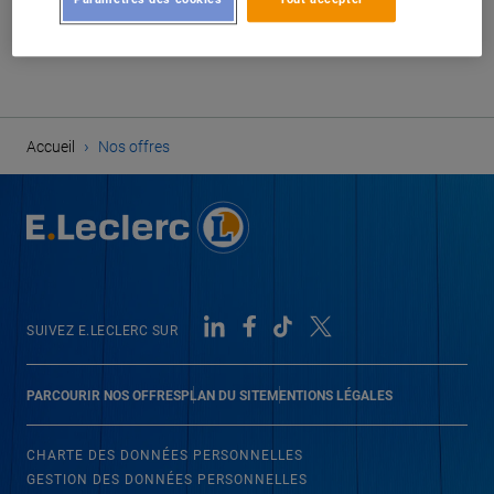
CRÉER UNE ALERTE
›
Accueil
Nos offres
SUIVEZ E.LECLERC SUR
PARCOURIR NOS OFFRES
PLAN DU SITE
MENTIONS LÉGALES
CHARTE DES DONNÉES PERSONNELLES
GESTION DES DONNÉES PERSONNELLES