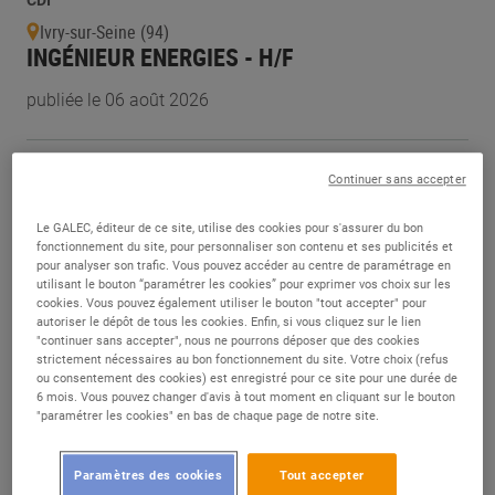
CDI
Ivry-sur-Seine (94)
INGÉNIEUR ENERGIES - H/F
publiée le 06 août 2026
CDI
Continuer sans accepter
Pleuven (29)
ASSISTANT QUALITÉ - H/F
Le GALEC, éditeur de ce site, utilise des cookies pour s'assurer du bon
fonctionnement du site, pour personnaliser son contenu et ses publicités et
publiée le 05 août 2026
pour analyser son trafic. Vous pouvez accéder au centre de paramétrage en
utilisant le bouton “paramétrer les cookies” pour exprimer vos choix sur les
cookies. Vous pouvez également utiliser le bouton "tout accepter" pour
Alternance
autoriser le dépôt de tous les cookies. Enfin, si vous cliquez sur le lien
"continuer sans accepter", nous ne pourrons déposer que des cookies
Thiers (63)
strictement nécessaires au bon fonctionnement du site. Votre choix (refus
ASSISTANT QUALITÉ (ALTERNANCE) - H/F
ou consentement des cookies) est enregistré pour ce site pour une durée de
6 mois. Vous pouvez changer d'avis à tout moment en cliquant sur le bouton
"paramétrer les cookies" en bas de chaque page de notre site.
publiée le 05 août 2026
Paramètres des cookies
Tout accepter
CDI