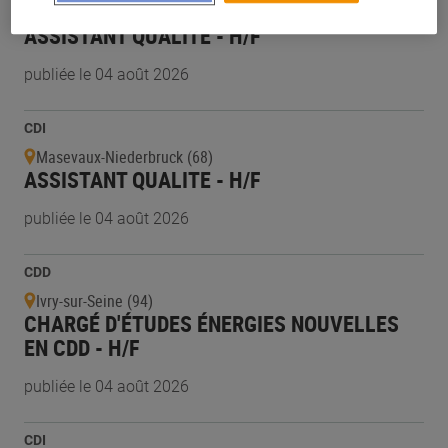
Saint-Nicolas-de-Redon (44)
ASSISTANT QUALITÉ - H/F
publiée le 04 août 2026
CDI
Masevaux-Niederbruck (68)
ASSISTANT QUALITE - H/F
publiée le 04 août 2026
CDD
Ivry-sur-Seine (94)
CHARGÉ D'ÉTUDES ÉNERGIES NOUVELLES
EN CDD - H/F
publiée le 04 août 2026
CDI