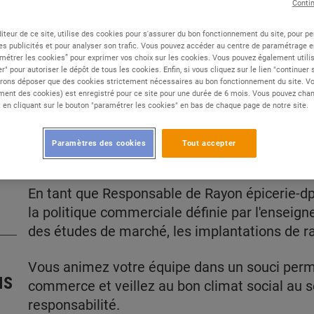
Conti
iteur de ce site, utilise des cookies pour s'assurer du bon fonctionnement du site, pour p
Type de contrat :
CDI
es publicités et pour analyser son trafic. Vous pouvez accéder au centre de paramétrage en
métrer les cookies” pour exprimer vos choix sur les cookies. Vous pouvez également utilis
Expérience :
Confirmé
r" pour autoriser le dépôt de tous les cookies. Enfin, si vous cliquez sur le lien "continuer
Études :
Bac à Bac+2
rons déposer que des cookies strictement nécessaires au bon fonctionnement du site. Vot
ent des cookies) est enregistré pour ce site pour une durée de 6 mois. Vous pouvez chan
en cliquant sur le bouton "paramétrer les cookies" en bas de chaque page de notre site.
Paramètres des cookies
Tout accepter
DESCRIPTION
IS
En tant que Responsable de Rayon épicerie-dph
la politique commerciale définie par l'enseign
des études de marché, les implantations de ra
Vous animez votre équipe dans un souci perma
IS
commerce et veillez au bon climat social au s
responsabilité.