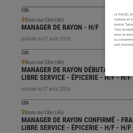
CDI
Le GALEC, éd
Biars-sur-Cère (46)
contenu et s
MANAGER DE RAYON - H/F
bouton “para
"tout accepte
nous ne pour
publiée le 07 août 2026
ou consentem
tout moment 
CDI
Biars-sur-Cère (46)
MANAGER DE RAYON DÉBUTANT - FRA
LIBRE SERVICE - ÉPICERIE - H/F - H/F
publiée le 07 août 2026
CDI
Biars-sur-Cère (46)
MANAGER DE RAYON CONFIRMÉ - FRA
LIBRE SERVICE - ÉPICERIE - H/F - H/F