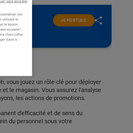
nuer sans accepter
ersonnaliser son
 utilisant le
JE POSTULE
er le bouton
 sans accepter",
re choix (refus
ger d'avis à
, vous jouez un rôle-clé pour déployer
e et le magasin. Vous assurez l'analyse
yons, les actions de promotions.
nent d'efficacité et de sens du
ein du personnel sous votre