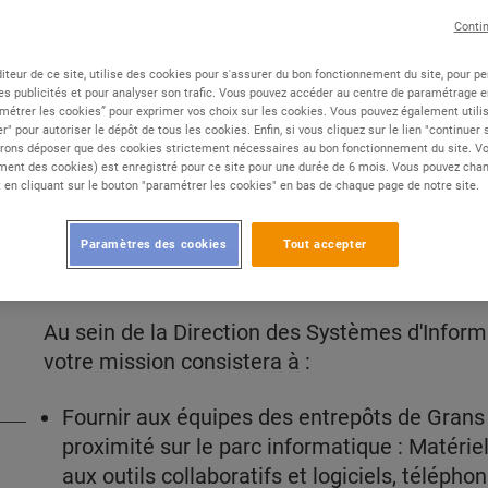
publiée le 07 août 2026
Conti
iteur de ce site, utilise des cookies pour s'assurer du bon fonctionnement du site, pour p
es publicités et pour analyser son trafic. Vous pouvez accéder au centre de paramétrage en
Type de contrat :
CDI
métrer les cookies” pour exprimer vos choix sur les cookies. Vous pouvez également utilis
Expérience :
Confirmé
r" pour autoriser le dépôt de tous les cookies. Enfin, si vous cliquez sur le lien "continuer
rons déposer que des cookies strictement nécessaires au bon fonctionnement du site. Vot
Études :
Bac +2 /+3
ent des cookies) est enregistré pour ce site pour une durée de 6 mois. Vous pouvez chan
en cliquant sur le bouton "paramétrer les cookies" en bas de chaque page de notre site.
Paramètres des cookies
Tout accepter
DESCRIPTION
Au sein de la Direction des Systèmes d'Inform
votre mission consistera à :
Fournir aux équipes des entrepôts de Grans
proximité sur le parc informatique : Matériel
aux outils collaboratifs et logiciels, télép