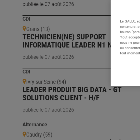
publiée le 07 août 2026
CDI
Le GALEC, éd
contenu et s
Grans (13)
bouton “para
TECHNICIEN(NE) SUPPORT
"tout accepte
INFORMATIQUE LEADER N1 N2 - H/F
nous ne pour
ou consentem
tout moment 
publiée le 07 août 2026
CDI
Ivry-sur-Seine (94)
LEADER PRODUIT BIG DATA - GT
SOLUTIONS CLIENT - H/F
publiée le 07 août 2026
Alternance
Caudry (59)