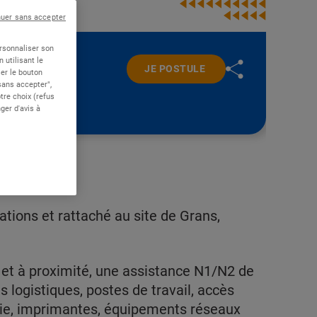
nuer sans accepter
ersonnaliser son
 utilisant le
JE POSTULE
er le bouton
 sans accepter",
re choix (refus
ger d'avis à
ations et rattaché au site de Grans,
 et à proximité, une assistance N1/N2 de
s logistiques, postes de travail, accès
honie, imprimantes, équipements réseaux