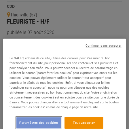
CDD
Thionville (57)
FLEURISTE - H/F
publiée le 07 août 2026
Continuer sans accepter
CDD
Avranches (50)
Le GALEC, éditeur de ce site, utilise des cookies pour s'assurer du bon
FLEURISTE - H/F
fonctionnement du site, pour personnaliser son contenu et ses publicités et
pour analyser son trafic. Vous pouvez accéder au centre de paramétrage en
utilisant le bouton “paramétrer les cookies” pour exprimer vos choix sur les
publiée le 05 août 2026
cookies. Vous pouvez également utiliser le bouton "tout accepter" pour
autoriser le dépôt de tous les cookies. Enfin, si vous cliquez sur le lien
"continuer sans accepter", nous ne pourrons déposer que des cookies
CDI
strictement nécessaires au bon fonctionnement du site. Votre choix (refus
Tourlaville (50)
ou consentement des cookies) est enregistré pour ce site pour une durée de
FLEURISTE - H/F
6 mois. Vous pouvez changer d'avis à tout moment en cliquant sur le bouton
"paramétrer les cookies" en bas de chaque page de notre site.
publiée le 05 août 2026
Paramètres des cookies
Tout accepter