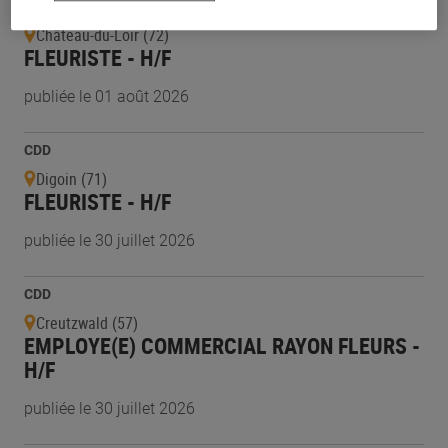
CDD
Château-du-Loir (72)
FLEURISTE - H/F
publiée le 01 août 2026
CDD
Digoin (71)
FLEURISTE - H/F
publiée le 30 juillet 2026
CDD
Creutzwald (57)
EMPLOYE(E) COMMERCIAL RAYON FLEURS -
H/F
publiée le 30 juillet 2026