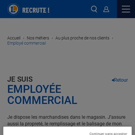
›
›
›
Accueil
Nos métiers
Au plus proche de nos clients
Employé commercial
JE SUIS
Retour
EMPLOYÉE
COMMERCIAL
Je dispose les marchandises dans le magasin. J’assure
aussi la propreté, le remplissage et le balisage de mon
rayon. Et si un client est perdu dans les allées, ou a du
Continuer sans accepter