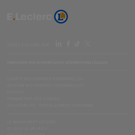
SUIVEZ E.LECLERC SUR
PARCOURIR NOS OFFRES
PLAN DU SITE
MENTIONS LÉGALES
CHARTE DES DONNÉES PERSONNELLES
GESTION DES DONNÉES PERSONNELLES
COOKIES
PARAMÈTRES DES COOKIES
ACCESSIBILITÉ : PARTIELLEMENT CONFORME
LE MOUVEMENT LECLERC
DE QUOI JE ME M.E.L