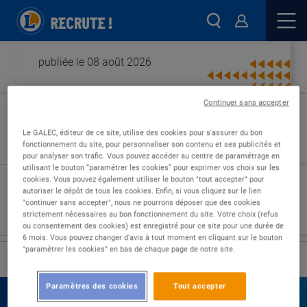
publiée le 08 août 2026
Continuer sans accepter
Type de contrat :
Le GALEC, éditeur de ce site, utilise des cookies pour s'assurer du bon
fonctionnement du site, pour personnaliser son contenu et ses publicités et
Expérience :
pour analyser son trafic. Vous pouvez accéder au centre de paramétrage en
Études :
utilisant le bouton “paramétrer les cookies” pour exprimer vos choix sur les
cookies. Vous pouvez également utiliser le bouton "tout accepter" pour
autoriser le dépôt de tous les cookies. Enfin, si vous cliquez sur le lien
"continuer sans accepter", nous ne pourrons déposer que des cookies
strictement nécessaires au bon fonctionnement du site. Votre choix (refus
ou consentement des cookies) est enregistré pour ce site pour une durée de
6 mois. Vous pouvez changer d'avis à tout moment en cliquant sur le bouton
"paramétrer les cookies" en bas de chaque page de notre site.
›
Accueil
Nos offres
Paramètres des cookies
Tout accepter