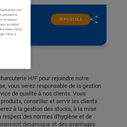
ersonnaliser son
 utilisant le
JE POSTULE
er le bouton
 sans accepter",
re choix (refus
ger d'avis à
arcuterie H/F pour rejoindre notre
se, vous serez responsable de la gestion
rvice de qualité à nos clients. Vous
roduits, conseiller et servir les clients
erez à la gestion des stocks, à la mise
u respect des normes d'hygiène et de
ironnement dynamique et des avantages