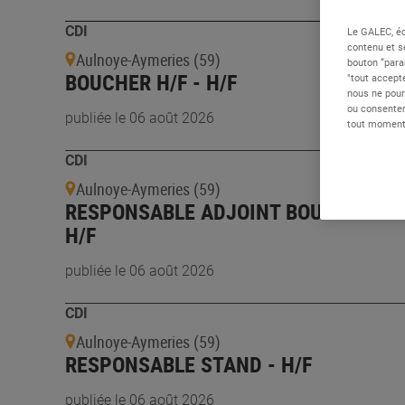
CDI
Le GALEC, éd
contenu et s
Aulnoye-Aymeries (59)
bouton “para
BOUCHER H/F - H/F
"tout accepte
nous ne pour
ou consentem
publiée le 06 août 2026
tout moment 
CDI
Aulnoye-Aymeries (59)
RESPONSABLE ADJOINT BOUCHERIE -
H/F
publiée le 06 août 2026
CDI
Aulnoye-Aymeries (59)
RESPONSABLE STAND - H/F
publiée le 06 août 2026