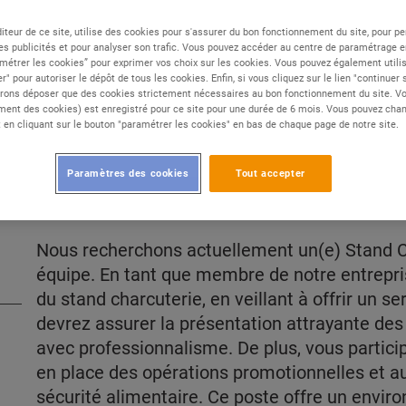
iteur de ce site, utilise des cookies pour s'assurer du bon fonctionnement du site, pour p
es publicités et pour analyser son trafic. Vous pouvez accéder au centre de paramétrage en
Type de contrat :
CDD
métrer les cookies” pour exprimer vos choix sur les cookies. Vous pouvez également utilis
Expérience :
Débutant
r" pour autoriser le dépôt de tous les cookies. Enfin, si vous cliquez sur le lien "continuer
rons déposer que des cookies strictement nécessaires au bon fonctionnement du site. Vot
Études :
CAP / BEP
ent des cookies) est enregistré pour ce site pour une durée de 6 mois. Vous pouvez chan
en cliquant sur le bouton "paramétrer les cookies" en bas de chaque page de notre site.
Paramètres des cookies
Tout accepter
DESCRIPTION
Nous recherchons actuellement un(e) Stand Ch
équipe. En tant que membre de notre entrepri
du stand charcuterie, en veillant à offrir un se
devrez assurer la présentation attrayante des p
avec professionnalisme. De plus, vous particip
en place des opérations promotionnelles et a
sécurité alimentaire. Ce poste offre un env