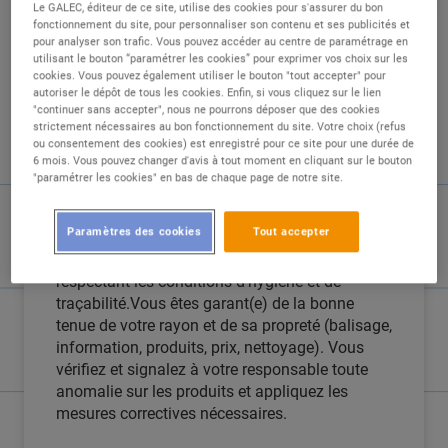
Le GALEC, éditeur de ce site, utilise des cookies pour s'assurer du bon
fonctionnement du site, pour personnaliser son contenu et ses publicités et
pour analyser son trafic. Vous pouvez accéder au centre de paramétrage en
utilisant le bouton “paramétrer les cookies” pour exprimer vos choix sur les
cookies. Vous pouvez également utiliser le bouton "tout accepter" pour
autoriser le dépôt de tous les cookies. Enfin, si vous cliquez sur le lien
"continuer sans accepter", nous ne pourrons déposer que des cookies
DESCRIPTION
strictement nécessaires au bon fonctionnement du site. Votre choix (refus
ou consentement des cookies) est enregistré pour ce site pour une durée de
6 mois. Vous pouvez changer d'avis à tout moment en cliquant sur le bouton
Sous le contrôle du responsable produits frais,
"paramétrer les cookies" en bas de chaque page de notre site.
vous assurez la préparation et la
transformation des produits et effectuez la
Paramètres des cookies
Tout accepter
vente de ceux-ci.Bon professionnel, vous
maîtrisez les techniques de découpe, tout en
respectant les conditions d'hygiène et de
traçabilité.Vous êtes garant(e) de la bonne
tenue de votre rayon et de sa propreté (balisage,
information, produits, prix, nettoyage). Vous
vérifiez et signalez à votre responsable toute
anomalie sur les produits et appliquez les
mesures correctives nécessaires.