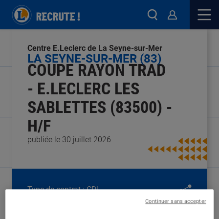
Centre E.Leclerc de La Seyne-sur-Mer
LA SEYNE-SUR-MER (83)
COUPE RAYON TRAD
- E.LECLERC LES
SABLETTES (83500) -
H/F
publiée le 30 juillet 2026
Type de contrat :
CDI
Expérience :
Débutant
Continuer sans accepter
Études :
CAP / BEP