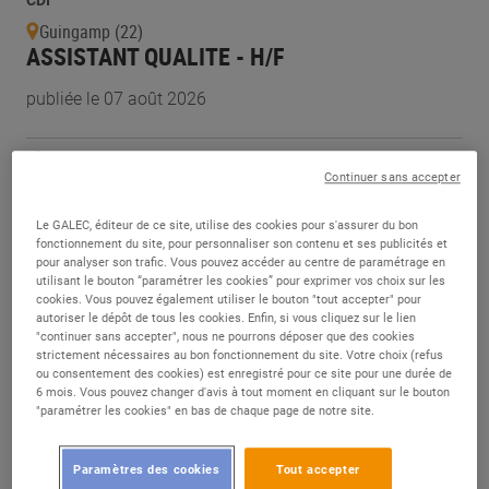
CDI
Guingamp (22)
ASSISTANT QUALITE - H/F
publiée le 07 août 2026
Alternance
Continuer sans accepter
Margon (28)
ASSISTANT(E) QUALITÉ EN ALTERNANCE -
Le GALEC, éditeur de ce site, utilise des cookies pour s'assurer du bon
H/F
fonctionnement du site, pour personnaliser son contenu et ses publicités et
pour analyser son trafic. Vous pouvez accéder au centre de paramétrage en
publiée le 07 août 2026
utilisant le bouton “paramétrer les cookies” pour exprimer vos choix sur les
cookies. Vous pouvez également utiliser le bouton "tout accepter" pour
autoriser le dépôt de tous les cookies. Enfin, si vous cliquez sur le lien
"continuer sans accepter", nous ne pourrons déposer que des cookies
CDI
strictement nécessaires au bon fonctionnement du site. Votre choix (refus
Ivry-sur-Seine (94)
ou consentement des cookies) est enregistré pour ce site pour une durée de
INGÉNIEUR ENERGIES - H/F
6 mois. Vous pouvez changer d'avis à tout moment en cliquant sur le bouton
"paramétrer les cookies" en bas de chaque page de notre site.
publiée le 06 août 2026
Paramètres des cookies
Tout accepter