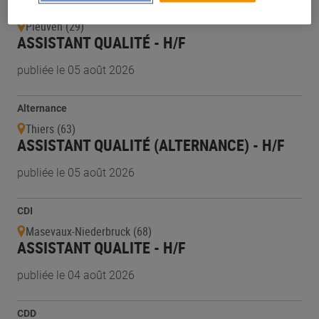
CDI
Pleuven (29)
ASSISTANT QUALITÉ - H/F
publiée le 05 août 2026
Alternance
Thiers (63)
ASSISTANT QUALITÉ (ALTERNANCE) - H/F
publiée le 05 août 2026
CDI
Masevaux-Niederbruck (68)
ASSISTANT QUALITE - H/F
publiée le 04 août 2026
CDD