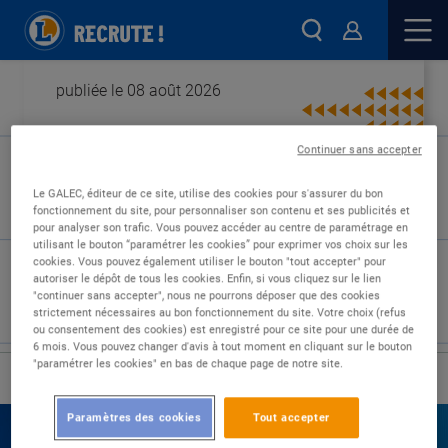
publiée le 08 août 2026
Continuer sans accepter
Type de contrat :
Le GALEC, éditeur de ce site, utilise des cookies pour s'assurer du bon
fonctionnement du site, pour personnaliser son contenu et ses publicités et
Expérience :
pour analyser son trafic. Vous pouvez accéder au centre de paramétrage en
Études :
utilisant le bouton “paramétrer les cookies” pour exprimer vos choix sur les
cookies. Vous pouvez également utiliser le bouton "tout accepter" pour
autoriser le dépôt de tous les cookies. Enfin, si vous cliquez sur le lien
"continuer sans accepter", nous ne pourrons déposer que des cookies
strictement nécessaires au bon fonctionnement du site. Votre choix (refus
ou consentement des cookies) est enregistré pour ce site pour une durée de
6 mois. Vous pouvez changer d'avis à tout moment en cliquant sur le bouton
"paramétrer les cookies" en bas de chaque page de notre site.
›
Accueil
Nos offres
Paramètres des cookies
Tout accepter