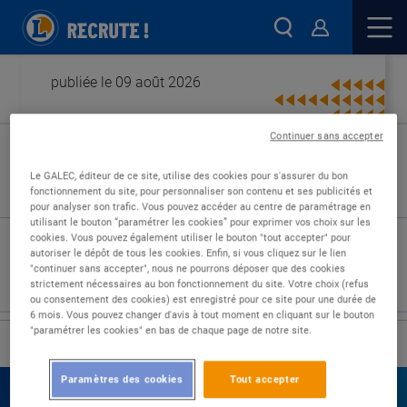
publiée le 09 août 2026
Continuer sans accepter
Type de contrat :
Le GALEC, éditeur de ce site, utilise des cookies pour s'assurer du bon
fonctionnement du site, pour personnaliser son contenu et ses publicités et
Expérience :
pour analyser son trafic. Vous pouvez accéder au centre de paramétrage en
Études :
utilisant le bouton “paramétrer les cookies” pour exprimer vos choix sur les
cookies. Vous pouvez également utiliser le bouton "tout accepter" pour
autoriser le dépôt de tous les cookies. Enfin, si vous cliquez sur le lien
"continuer sans accepter", nous ne pourrons déposer que des cookies
strictement nécessaires au bon fonctionnement du site. Votre choix (refus
ou consentement des cookies) est enregistré pour ce site pour une durée de
6 mois. Vous pouvez changer d'avis à tout moment en cliquant sur le bouton
"paramétrer les cookies" en bas de chaque page de notre site.
›
Accueil
Nos offres
Paramètres des cookies
Tout accepter