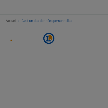
›
Accueil
Gestion des données personnelles
SUIVEZ E.LECLERC SUR
PARCOURIR NOS OFFRES
PLAN DU SITE
MENTIONS LÉGALES
CHARTE DES DONNÉES PERSONNELLES
GESTION DES DONNÉES PERSONNELLES
COOKIES
PARAMÈTRES DES COOKIES