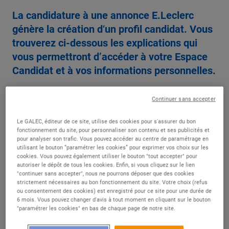
La candidature à une annonce E.Leclerc
génère la création d
‘
un
profil candidat. Vous
trouverez ci-dessous les explications qui
vous permettront d’accéder à votre Espace
Candidat et à vos informations personnelles.
Continuer sans accepter
Le GALEC, éditeur de ce site, utilise des cookies pour s'assurer du bon
fonctionnement du site, pour personnaliser son contenu et ses publicités et
Accéder à votre espace
pour analyser son trafic. Vous pouvez accéder au centre de paramétrage en
utilisant le bouton “paramétrer les cookies” pour exprimer vos choix sur les
candidat
cookies. Vous pouvez également utiliser le bouton "tout accepter" pour
autoriser le dépôt de tous les cookies. Enfin, si vous cliquez sur le lien
"continuer sans accepter", nous ne pourrons déposer que des cookies
strictement nécessaires au bon fonctionnement du site. Votre choix (refus
ou consentement des cookies) est enregistré pour ce site pour une durée de
6 mois. Vous pouvez changer d'avis à tout moment en cliquant sur le bouton
Pour accéder à votre
espace candidat
et suivre vos
"paramétrer les cookies" en bas de chaque page de notre site.
candidatures, cliquez sur le lien “Vous avez oublié le mot
de passe / Vous souhaitez créer un mot de passe ?”