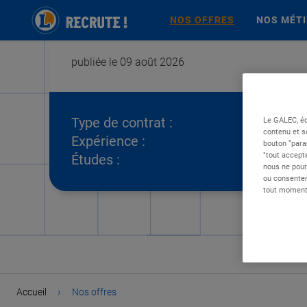
NOS OFFRES
NOS MÉT
publiée le 09 août 2026
Type de contrat :
Le GALEC, éd
contenu et s
Expérience :
bouton “para
"tout accepte
Études :
nous ne pour
ou consentem
tout moment 
›
Accueil
Nos offres