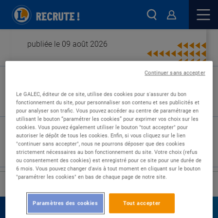
publiée le 09 août 2026
Continuer sans accepter
Type de contrat :
Le GALEC, éditeur de ce site, utilise des cookies pour s'assurer du bon
fonctionnement du site, pour personnaliser son contenu et ses publicités et
Expérience :
pour analyser son trafic. Vous pouvez accéder au centre de paramétrage en
Études :
utilisant le bouton “paramétrer les cookies” pour exprimer vos choix sur les
cookies. Vous pouvez également utiliser le bouton "tout accepter" pour
autoriser le dépôt de tous les cookies. Enfin, si vous cliquez sur le lien
"continuer sans accepter", nous ne pourrons déposer que des cookies
strictement nécessaires au bon fonctionnement du site. Votre choix (refus
ou consentement des cookies) est enregistré pour ce site pour une durée de
6 mois. Vous pouvez changer d'avis à tout moment en cliquant sur le bouton
"paramétrer les cookies" en bas de chaque page de notre site.
›
Accueil
Nos offres
Paramètres des cookies
Tout accepter