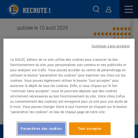
publiée le 10 août 2026
Continuer sans accepter
Type de contrat :
Le GALEC, éditeur de ce site, utilise des cookies pour s'assurer du bon
fonctionnement du site, pour personnaliser son contenu et ses publicités et
Expérience :
pour analyser son trafic. Vous pouvez accéder au centre de paramétrage en
Études :
utilisant le bouton “paramétrer les cookies” pour exprimer vos choix sur les
cookies. Vous pouvez également utiliser le bouton "tout accepter" pour
autoriser le dépôt de tous les cookies. Enfin, si vous cliquez sur le lien
"continuer sans accepter", nous ne pourrons déposer que des cookies
strictement nécessaires au bon fonctionnement du site. Votre choix (refus
ou consentement des cookies) est enregistré pour ce site pour une durée de
6 mois. Vous pouvez changer d'avis à tout moment en cliquant sur le bouton
"paramétrer les cookies" en bas de chaque page de notre site.
›
Accueil
Nos offres
Paramètres des cookies
Tout accepter