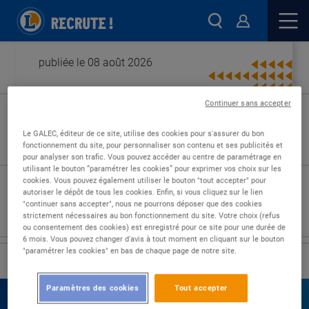
publiée le 08 août 2026
Continuer sans accepter
Type de contrat :
Le GALEC, éditeur de ce site, utilise des cookies pour s'assurer du bon
fonctionnement du site, pour personnaliser son contenu et ses publicités et
Expérience :
pour analyser son trafic. Vous pouvez accéder au centre de paramétrage en
Études :
utilisant le bouton “paramétrer les cookies” pour exprimer vos choix sur les
cookies. Vous pouvez également utiliser le bouton "tout accepter" pour
autoriser le dépôt de tous les cookies. Enfin, si vous cliquez sur le lien
"continuer sans accepter", nous ne pourrons déposer que des cookies
strictement nécessaires au bon fonctionnement du site. Votre choix (refus
ou consentement des cookies) est enregistré pour ce site pour une durée de
6 mois. Vous pouvez changer d'avis à tout moment en cliquant sur le bouton
"paramétrer les cookies" en bas de chaque page de notre site.
›
Accueil
Nos offres
Paramètres des cookies
Tout accepter