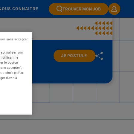
NOUS CONNAITRE
TROUVER MON JOB
nuer sans accepter
ersonnaliser son
JE POSTULE
 utilisant le
er le bouton
 sans accepter",
re choix (refus
ger d'avis à