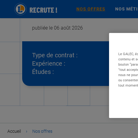
NOS OFFRES
NOS MÉT
publiée le 06 août 2026
Type de contrat :
Le GALEC, éd
contenu et s
Expérience :
bouton “para
"tout accepte
Études :
nous ne pour
ou consentem
tout moment 
›
Accueil
Nos offres