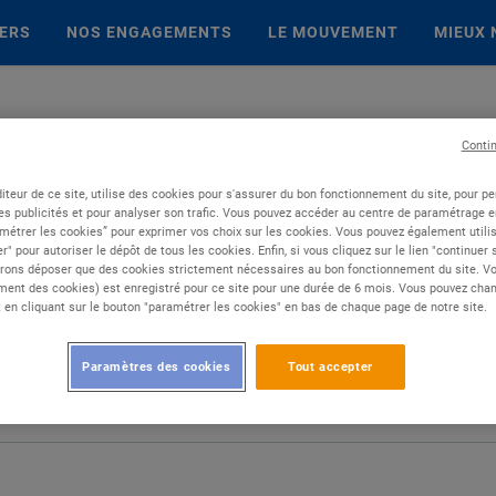
IERS
NOS ENGAGEMENTS
LE MOUVEMENT
MIEUX 
Conti
iteur de ce site, utilise des cookies pour s'assurer du bon fonctionnement du site, pour p
es publicités et pour analyser son trafic. Vous pouvez accéder au centre de paramétrage en
métrer les cookies” pour exprimer vos choix sur les cookies. Vous pouvez également utilis
r" pour autoriser le dépôt de tous les cookies. Enfin, si vous cliquez sur le lien "continuer
rons déposer que des cookies strictement nécessaires au bon fonctionnement du site. Vot
ent des cookies) est enregistré pour ce site pour une durée de 6 mois. Vous pouvez chan
en cliquant sur le bouton "paramétrer les cookies" en bas de chaque page de notre site.
Paramètres des cookies
Tout accepter