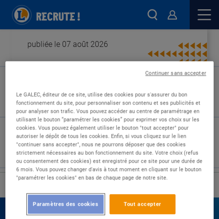
publiée le 07 août 2026
Continuer sans accepter
Type de contrat :
Le GALEC, éditeur de ce site, utilise des cookies pour s'assurer du bon
fonctionnement du site, pour personnaliser son contenu et ses publicités et
Expérience :
pour analyser son trafic. Vous pouvez accéder au centre de paramétrage en
Études :
utilisant le bouton “paramétrer les cookies” pour exprimer vos choix sur les
cookies. Vous pouvez également utiliser le bouton "tout accepter" pour
autoriser le dépôt de tous les cookies. Enfin, si vous cliquez sur le lien
"continuer sans accepter", nous ne pourrons déposer que des cookies
strictement nécessaires au bon fonctionnement du site. Votre choix (refus
ou consentement des cookies) est enregistré pour ce site pour une durée de
6 mois. Vous pouvez changer d'avis à tout moment en cliquant sur le bouton
"paramétrer les cookies" en bas de chaque page de notre site.
›
Accueil
Nos offres
Paramètres des cookies
Tout accepter