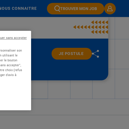
NOUS CONNAITRE
TROUVER MON JOB
nuer sans accepter
ersonnaliser son
JE POSTULE
 utilisant le
er le bouton
 sans accepter",
re choix (refus
ger d'avis à