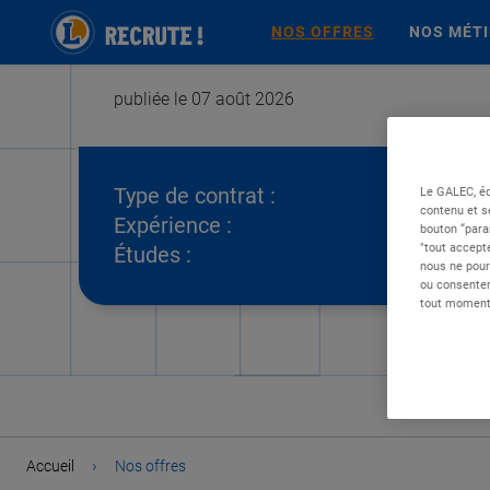
NOS OFFRES
NOS MÉT
publiée le 07 août 2026
Type de contrat :
Le GALEC, éd
contenu et s
Expérience :
bouton “para
"tout accepte
Études :
nous ne pour
ou consentem
tout moment 
›
Accueil
Nos offres