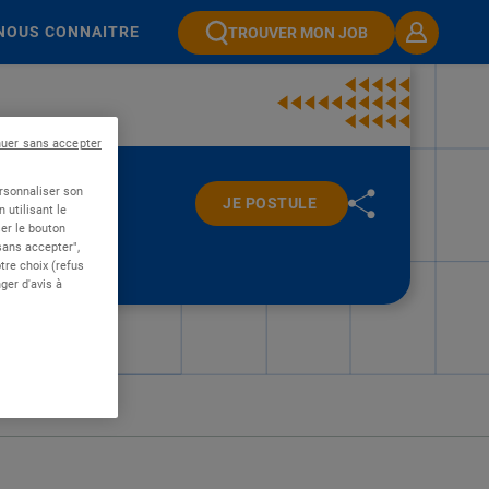
NOUS CONNAITRE
TROUVER MON JOB
nuer sans accepter
ersonnaliser son
JE POSTULE
 utilisant le
er le bouton
 sans accepter",
re choix (refus
ger d'avis à