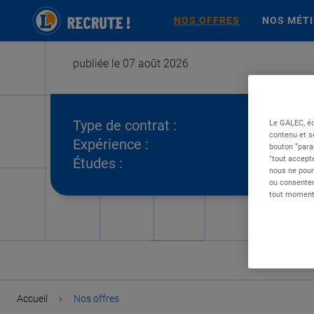
NOS OFFRES
NOS MÉT
publiée le 07 août 2026
Type de contrat :
Le GALEC, éd
contenu et s
Expérience :
bouton “para
"tout accepte
Études :
nous ne pour
ou consentem
tout moment 
›
Accueil
Nos offres