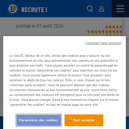
publiée le 07 août 2026
Continuer sans accepter
Type de contrat :
Le GALEC, éditeur de ce site, utilise des cookies pour s'assurer du bon
fonctionnement du site, pour personnaliser son contenu et ses publicités et
Expérience :
pour analyser son trafic. Vous pouvez accéder au centre de paramétrage en
Études :
utilisant le bouton “paramétrer les cookies” pour exprimer vos choix sur les
cookies. Vous pouvez également utiliser le bouton "tout accepter" pour
autoriser le dépôt de tous les cookies. Enfin, si vous cliquez sur le lien
"continuer sans accepter", nous ne pourrons déposer que des cookies
strictement nécessaires au bon fonctionnement du site. Votre choix (refus
ou consentement des cookies) est enregistré pour ce site pour une durée de
6 mois. Vous pouvez changer d'avis à tout moment en cliquant sur le bouton
"paramétrer les cookies" en bas de chaque page de notre site.
›
Accueil
Nos offres
Paramètres des cookies
Tout accepter