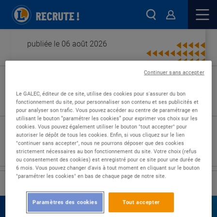
publiée le 06 août 2026
Continuer sans accepter
Type de contrat :
Le GALEC, éditeur de ce site, utilise des cookies pour s'assurer du bon
fonctionnement du site, pour personnaliser son contenu et ses publicités et
Expérience :
pour analyser son trafic. Vous pouvez accéder au centre de paramétrage en
Études :
utilisant le bouton “paramétrer les cookies” pour exprimer vos choix sur les
cookies. Vous pouvez également utiliser le bouton "tout accepter" pour
autoriser le dépôt de tous les cookies. Enfin, si vous cliquez sur le lien
"continuer sans accepter", nous ne pourrons déposer que des cookies
strictement nécessaires au bon fonctionnement du site. Votre choix (refus
ou consentement des cookies) est enregistré pour ce site pour une durée de
6 mois. Vous pouvez changer d'avis à tout moment en cliquant sur le bouton
"paramétrer les cookies" en bas de chaque page de notre site.
›
Accueil
Nos offres
Paramètres des cookies
Tout accepter