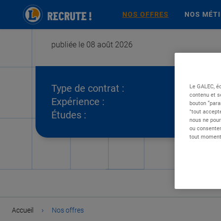
NOS OFFRES
NOS MÉT
publiée le 08 août 2026
Type de contrat :
Le GALEC, éd
contenu et s
Expérience :
bouton “para
"tout accepte
Études :
nous ne pour
ou consentem
tout moment 
›
Accueil
Nos offres