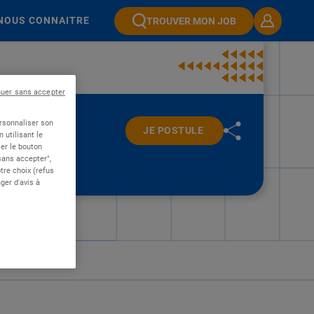
NOUS CONNAITRE
TROUVER MON JOB
nuer sans accepter
ersonnaliser son
JE POSTULE
 utilisant le
er le bouton
 sans accepter",
re choix (refus
ger d'avis à