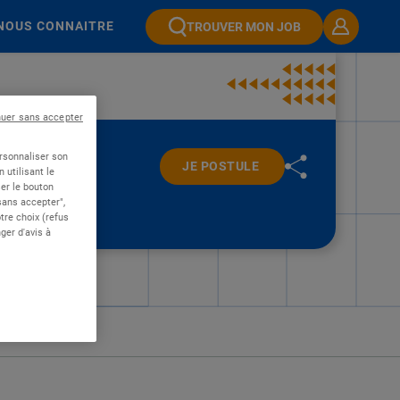
NOUS CONNAITRE
TROUVER MON JOB
nuer sans accepter
ersonnaliser son
JE POSTULE
 utilisant le
er le bouton
 sans accepter",
re choix (refus
ger d'avis à