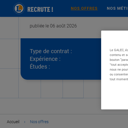
NOS OFFRES
NOS MÉT
publiée le 06 août 2026
Type de contrat :
Le GALEC, éd
contenu et s
Expérience :
bouton “para
"tout accepte
Études :
nous ne pour
ou consentem
tout moment 
›
Accueil
Nos offres