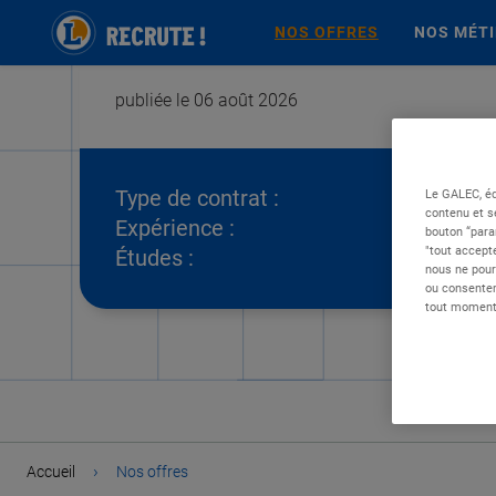
NOS OFFRES
NOS MÉT
publiée le 06 août 2026
Type de contrat :
Le GALEC, éd
contenu et s
Expérience :
bouton “para
"tout accepte
Études :
nous ne pour
ou consentem
tout moment 
›
Accueil
Nos offres