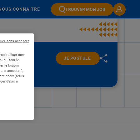
NOUS CONNAITRE
TROUVER MON JOB
nuer sans accepter
ersonnaliser son
JE POSTULE
 utilisant le
er le bouton
 sans accepter",
re choix (refus
ger d'avis à