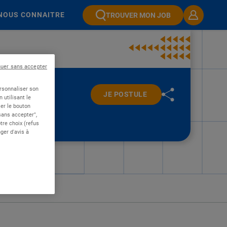
NOUS CONNAITRE
TROUVER MON JOB
nuer sans accepter
ersonnaliser son
JE POSTULE
 utilisant le
er le bouton
 sans accepter",
re choix (refus
ger d'avis à