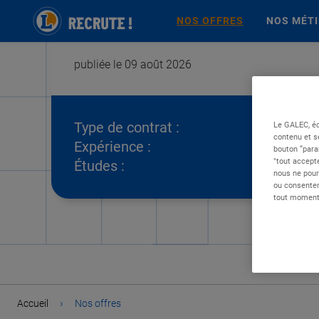
NOS OFFRES
NOS MÉT
publiée le 09 août 2026
Type de contrat :
Le GALEC, éd
contenu et s
Expérience :
bouton “para
"tout accepte
Études :
nous ne pour
ou consentem
tout moment 
›
Accueil
Nos offres