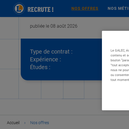
NOS OFFRES
NOS MÉT
publiée le 08 août 2026
Type de contrat :
Le GALEC, éd
contenu et s
Expérience :
bouton “para
"tout accepte
Études :
nous ne pour
ou consentem
tout moment 
›
Accueil
Nos offres