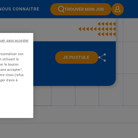
NOUS CONNAITRE
TROUVER MON JOB
nuer sans accepter
ersonnaliser son
JE POSTULE
 utilisant le
er le bouton
 sans accepter",
re choix (refus
ger d'avis à