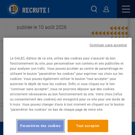
publiée le 10 août 2026
Continuer sans accepter
Type de contrat :
Le GALEC, éditeur de ce site, utilise des cookies pour s'assurer du bon
fonctionnement du site, pour personnaliser son contenu et ses publicités et
Expérience :
pour analyser son trafic. Vous pouvez accéder au centre de paramétrage en
Études :
utilisant le bouton “paramétrer les cookies” pour exprimer vos choix sur les
cookies. Vous pouvez également utiliser le bouton "tout accepter" pour
autoriser le dépôt de tous les cookies. Enfin, si vous cliquez sur le lien
"continuer sans accepter", nous ne pourrons déposer que des cookies
strictement nécessaires au bon fonctionnement du site. Votre choix (refus
ou consentement des cookies) est enregistré pour ce site pour une durée de
6 mois. Vous pouvez changer d'avis à tout moment en cliquant sur le bouton
"paramétrer les cookies" en bas de chaque page de notre site.
›
Accueil
Nos offres
Paramètres des cookies
Tout accepter