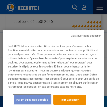
publiée le 06 août 2026
Continuer sans accepter
Type de contrat :
Le GALEC, éditeur de ce site, utilise des cookies pour s'assurer du bon
fonctionnement du site, pour personnaliser son contenu et ses publicités et
Expérience :
pour analyser son trafic. Vous pouvez accéder au centre de paramétrage en
Études :
utilisant le bouton “paramétrer les cookies” pour exprimer vos choix sur les
cookies. Vous pouvez également utiliser le bouton "tout accepter" pour
autoriser le dépôt de tous les cookies. Enfin, si vous cliquez sur le lien
"continuer sans accepter", nous ne pourrons déposer que des cookies
strictement nécessaires au bon fonctionnement du site. Votre choix (refus
ou consentement des cookies) est enregistré pour ce site pour une durée de
6 mois. Vous pouvez changer d'avis à tout moment en cliquant sur le bouton
"paramétrer les cookies" en bas de chaque page de notre site.
›
Accueil
Nos offres
Paramètres des cookies
Tout accepter