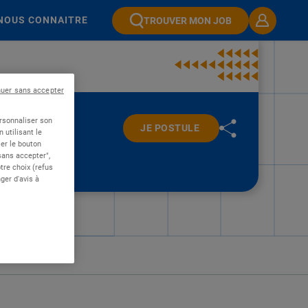
NOUS CONNAITRE
TROUVER MON JOB
nuer sans accepter
ersonnaliser son
JE POSTULE
 utilisant le
er le bouton
 sans accepter",
re choix (refus
ger d'avis à