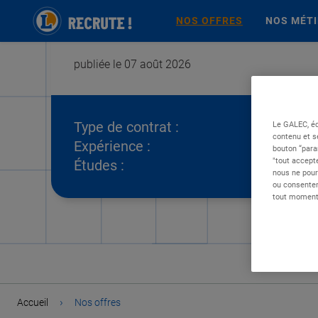
NOS OFFRES
NOS MÉT
publiée le 07 août 2026
Type de contrat :
Le GALEC, éd
contenu et s
Expérience :
bouton “para
"tout accepte
Études :
nous ne pour
ou consentem
tout moment 
›
Accueil
Nos offres