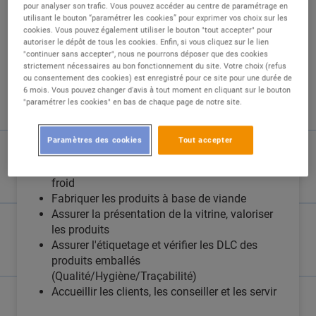
DESCRIPTION
pour analyser son trafic. Vous pouvez accéder au centre de paramétrage en
utilisant le bouton “paramétrer les cookies” pour exprimer vos choix sur les
cookies. Vous pouvez également utiliser le bouton "tout accepter" pour
Le centre E. LECLERC Perpignan Polygone
autoriser le dépôt de tous les cookies. Enfin, si vous cliquez sur le lien
"continuer sans accepter", nous ne pourrons déposer que des cookies
8800 m2 recherche un/une Boucher LS et
strictement nécessaires au bon fonctionnement du site. Votre choix (refus
Boucher Trad.
ou consentement des cookies) est enregistré pour ce site pour une durée de
6 mois. Vous pouvez changer d'avis à tout moment en cliquant sur le bouton
"paramétrer les cookies" en bas de chaque page de notre site.
Sous la responsabilité du responsable, vous
devrez :
Paramètres des cookies
Tout accepter
Découper et préparer les produits pour la
mise en rayon en respectant la chaîne du
froid
Fabriquer les produits à base de viande
Assurer la présentation de la vitrine, valoriser
les produits
Assurer l'étiquetage et vérifier les DLC des
produits emballés
(Qualité/Hygiène/Traçabilité)
Accueillir les clients, les conseiller et les servir