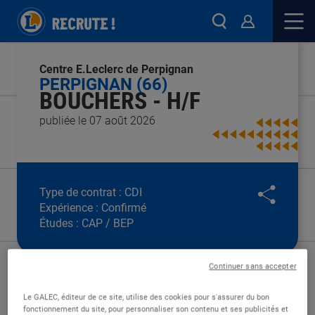
Centre E.Leclerc de Perpignan
PERPIGNAN (66)
BOUCHERS - H/F
publiée le 07 août 2026
Type de contrat :
CDI
Expérience :
Confirmé
Études :
CAP / BEP
Continuer sans accepter
Le GALEC, éditeur de ce site, utilise des cookies pour s'assurer du bon
fonctionnement du site, pour personnaliser son contenu et ses publicités et