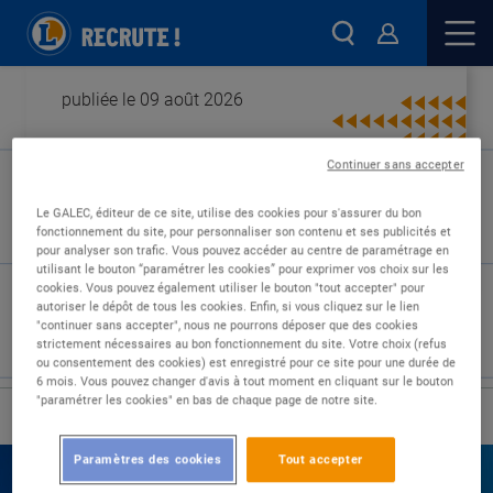
publiée le 09 août 2026
Continuer sans accepter
Type de contrat :
Le GALEC, éditeur de ce site, utilise des cookies pour s'assurer du bon
fonctionnement du site, pour personnaliser son contenu et ses publicités et
Expérience :
pour analyser son trafic. Vous pouvez accéder au centre de paramétrage en
Études :
utilisant le bouton “paramétrer les cookies” pour exprimer vos choix sur les
cookies. Vous pouvez également utiliser le bouton "tout accepter" pour
autoriser le dépôt de tous les cookies. Enfin, si vous cliquez sur le lien
"continuer sans accepter", nous ne pourrons déposer que des cookies
strictement nécessaires au bon fonctionnement du site. Votre choix (refus
ou consentement des cookies) est enregistré pour ce site pour une durée de
6 mois. Vous pouvez changer d'avis à tout moment en cliquant sur le bouton
"paramétrer les cookies" en bas de chaque page de notre site.
›
Accueil
Nos offres
Paramètres des cookies
Tout accepter