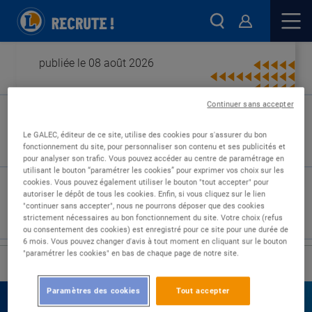
publiée le 08 août 2026
Continuer sans accepter
Type de contrat :
Le GALEC, éditeur de ce site, utilise des cookies pour s'assurer du bon
fonctionnement du site, pour personnaliser son contenu et ses publicités et
Expérience :
pour analyser son trafic. Vous pouvez accéder au centre de paramétrage en
Études :
utilisant le bouton “paramétrer les cookies” pour exprimer vos choix sur les
cookies. Vous pouvez également utiliser le bouton "tout accepter" pour
autoriser le dépôt de tous les cookies. Enfin, si vous cliquez sur le lien
"continuer sans accepter", nous ne pourrons déposer que des cookies
strictement nécessaires au bon fonctionnement du site. Votre choix (refus
ou consentement des cookies) est enregistré pour ce site pour une durée de
6 mois. Vous pouvez changer d'avis à tout moment en cliquant sur le bouton
"paramétrer les cookies" en bas de chaque page de notre site.
›
Accueil
Nos offres
Paramètres des cookies
Tout accepter