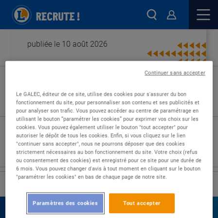
publiée le 10 août 2026
Continuer sans accepter
Type de contrat :
Le GALEC, éditeur de ce site, utilise des cookies pour s'assurer du bon
fonctionnement du site, pour personnaliser son contenu et ses publicités et
Expérience :
pour analyser son trafic. Vous pouvez accéder au centre de paramétrage en
Études :
utilisant le bouton “paramétrer les cookies” pour exprimer vos choix sur les
cookies. Vous pouvez également utiliser le bouton "tout accepter" pour
autoriser le dépôt de tous les cookies. Enfin, si vous cliquez sur le lien
"continuer sans accepter", nous ne pourrons déposer que des cookies
strictement nécessaires au bon fonctionnement du site. Votre choix (refus
ou consentement des cookies) est enregistré pour ce site pour une durée de
6 mois. Vous pouvez changer d'avis à tout moment en cliquant sur le bouton
"paramétrer les cookies" en bas de chaque page de notre site.
›
Accueil
Nos offres
Paramètres des cookies
Tout accepter